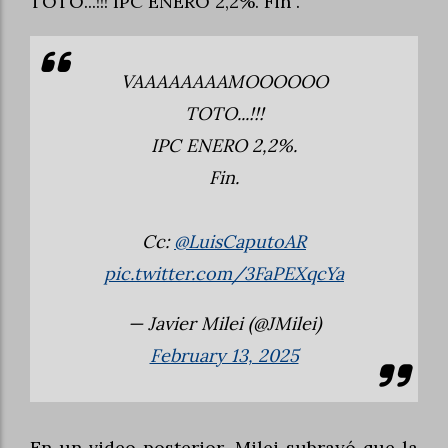
TOTO...!!! IPC ENERO 2,2%. Fin”.
VAAAAAAAAMOOOOOO
TOTO...!!!
IPC ENERO 2,2%.
Fin.
Cc:
@LuisCaputoAR
pic.twitter.com/3FaPEXqcYa
— Javier Milei (@JMilei)
February 13, 2025
En un video posterior, Milei subrayó que la