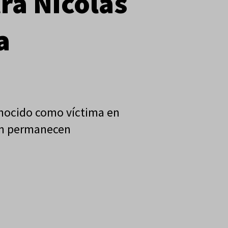
ra Nicolás
a
onocido como víctima en
 aún permanecen