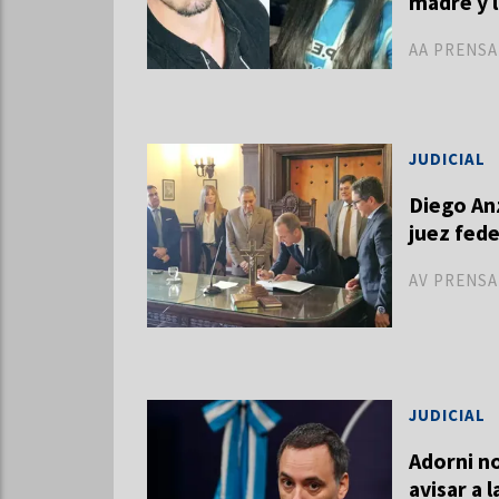
madre y 
AA PRENSA
JUDICIAL
Diego An
juez fede
AV PRENSA
JUDICIAL
Adorni no
avisar a l