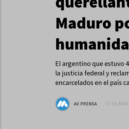
querellant
Maduro po
humanid
El argentino que estuvo 
la justicia federal y recl
encarcelados en el país c
AV PRENSA
17 DE ABRI