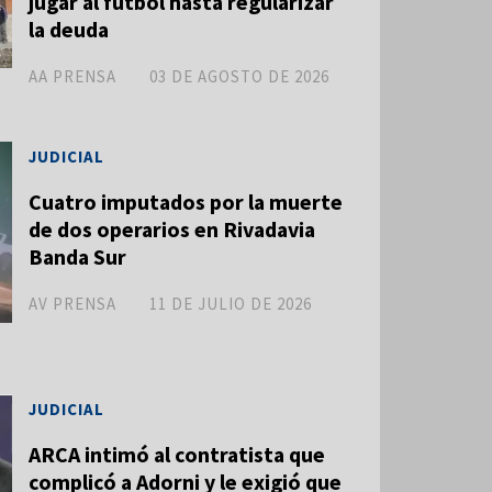
jugar al fútbol hasta regularizar
la deuda
AA PRENSA
03 DE AGOSTO DE 2026
JUDICIAL
Cuatro imputados por la muerte
de dos operarios en Rivadavia
Banda Sur
AV PRENSA
11 DE JULIO DE 2026
JUDICIAL
ARCA intimó al contratista que
complicó a Adorni y le exigió que