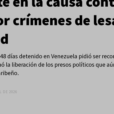
e en la causa cont
r crímenes de les
ad
448 días detenido en Venezuela pidió ser rec
amó la liberación de los presos políticos que
aribeño.
L DE 2026