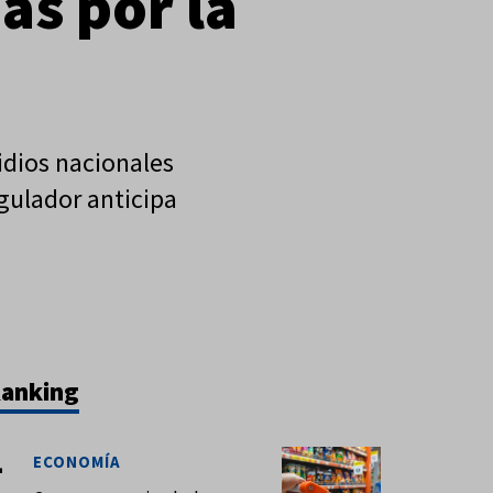
ás por la
idios nacionales
egulador anticipa
anking
ECONOMÍA