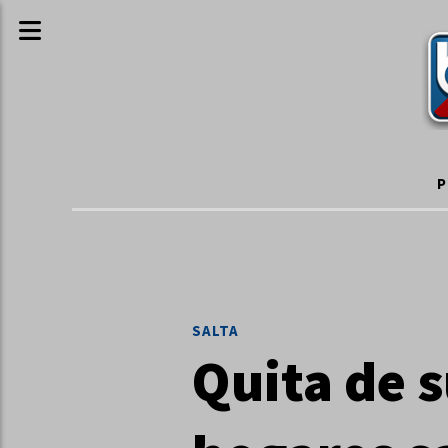
P
SALTA
Quita de s