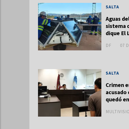
SALTA
Aguas del
sistema d
dique El
DF
07 
SALTA
Crimen en
acusado d
quedó en
MULTIVISI