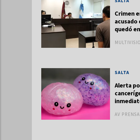
SALTA
Crimen en
acusado d
quedó en
MULTIVISI
SALTA
Alerta po
canceríge
inmediat
AV PRENSA