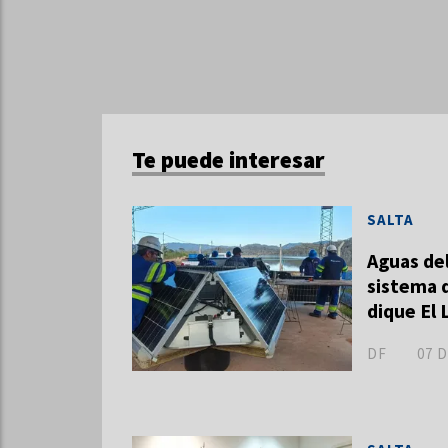
Te puede interesar
SALTA
Aguas del
sistema d
dique El
DF
07 