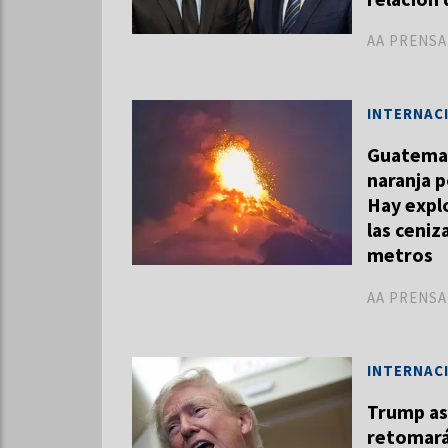
AA PRENSA
INTERNAC
Guatemala
naranja p
Hay explo
las ceniz
metros
AA PRENSA
INTERNAC
Trump as
retomará 